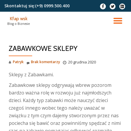
Skontaktuj się:
(+9) 0999.500.400
fa-
fa-
fa-
facebook
twitter
google
Przejdź
plus-
Kfap wsk
do
PR
squar
Blog o Biznesie
treści
NA
ZABAWKOWE SKLEPY
Patryk
Brak komentarzy
20 grudnia 2020
Sklepy z Zabawkami.
Zabawkowe sklepy odgrywają wbrew pozorom
bardzo ważna rolę w rozwoju już najmłodszych
dzieci. Każdy typ zabawki może nauczyć dzieci
czegoś innego wobec tego należy uważać w
związku z tym czym dajemy stworzonym przez nas
pociecha się bawić oraz powinniśmy spędzać z nimi
czas na zabawie pomagając odkrywać rozmaite