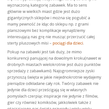
wyznaczoną kategorię zabawek. Ma to sens
głównie w wielkich miast gdzie jest dużo
gigantycznych sklepów i można się pogubić a
mamy pewność że idąc do sklepu np. z grami
planszowymi bez komplikacje wynajdziemy
interesującą nas grę nie musząc przerzucić całej
sterty pluszowych misi –
pociągi dla dzieci
.
Pokup na zabawki jest tak duży, że mimo
konkurencji panującej na dowolnym kroku(nawet w
drobnych miastach wielokrotnie jest dużo punktów
sprzedaży z zabawkami). Najogromniejsze zyski
przynoszą święta w jakie niejednokrotnie wydajemy
pieniądze odkładane cały rok. Twórcy zabawek nie
jedynie dla dzieci prześcigają się w własnych
pomysłach czerpiąc inspiracje nie jedynie z filmów,
gier czy również komiksów, jakkolwiek także z
otaczającego nas świata przyrody i wielu wielu