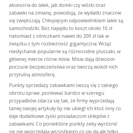
akcesoria do lalek, jak domki czy wózki oraz
zabawki na zmianę, powodują, że wydatki znacznie
się zwiększają. Chłopięcym odpowiednikiem lalek są
samochodziki. Bez napędu to koszt około 10 zł
natomiast z silniczkami nawet do 200 zł tak w
związku z tym rozbieżność gigantyczna. Wciąż
niesłychanie popularne są różnorodne pluszaki, w
głównej mierze różne misie. Misie dają dzieciom
poczucie bezpieczeństwa oraz tworzą wokół nich
przytulną atmosferę.
Punkty sprzedaży zabawkami cieszą się z takiego
obrotu spraw ,ponieważ bardzo w szeregu
przypadków zdarza się tak, że firmy wyprzedają
taniej swojej artykuły by nie ubiegł ich ktoś inny co
daje dodatkowe zyski posiadaczom sklepów z
zabawkami. Co poniektóre punkty żeby wyróżnić
się nie wyprzedają wszystkiego co się da ale tylko